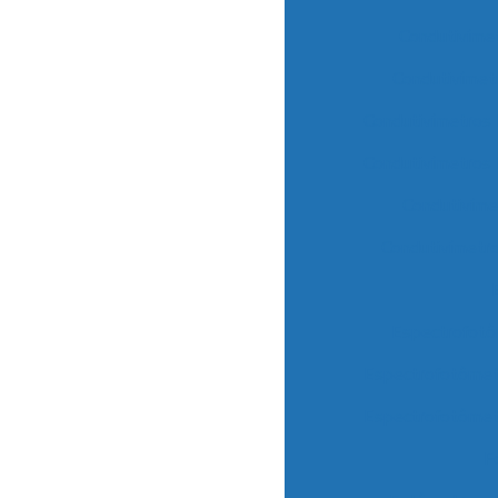
Condutivíme
Condutivíme
Condutivímetro
Condutivímetros
Condutivíme
Condutivímetr
Espectrofotô
Espectrofotôme
Espectrofotôme
F