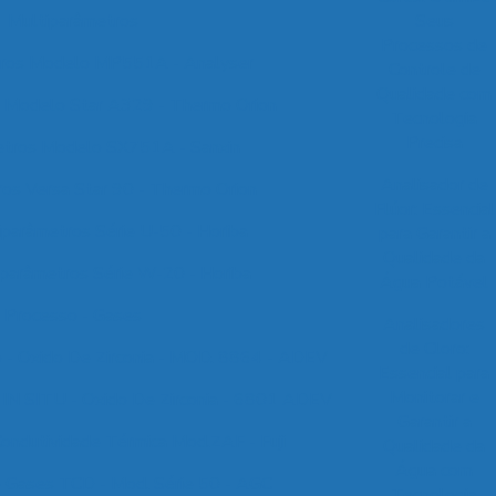
Multiparâmetros
Seus
Processos de
tros Modelo MP551A - Analyser
Controle de
Qualidade com
 Modelo Star A329 - Thermo Orion
Tecnologia
Precisa
etros Modelo SX751A - Sanxin
Analisador de
os Versa Star 90 - Thermo Orion
Flúor: Essencial
parâmetros Série U-50 - Horiba
para Garantir a
Qualidade da
parâmetros Série W-20 - Horiba
Água Potável
Processo - Gases
Analisadores
de Cloro:
o - Oxido De Zirconia - MOD. 8864 - ADEV
Essencial para
Monitorar e
 IN SITU - Oxido De Zirconia - 6801 ADEV
Garantir a
ondutividade Térmica Mod.ZAF - Fuji
Qualidade da
Água com
e Gases TCD - Mod. Série 50 - AGC
Tecnologia