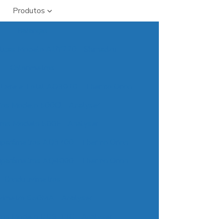
Produtos
Balanças
íticas Modelo AUY220 - Shimadzu
Colorímetros
 Livre e Total AQ3070 - Thermo Orion
ros Modelo 500Cl - Analyser
tros Modelo 500F - Analyser
tiparâmetros AQ3700 - Thermo Orion
tiparâmetros AQ4000 - Thermo Orion
Condutivímetros
vímetro 650MA - Analyser
ros Modelo DDS-11C - Analyser