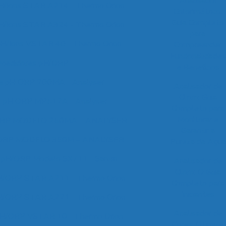
Analisador
H/Ions STAR A214 - Thermo Orion
Colorimétrico:
Guia Completo
H/Ions STAR A324 - Thermo Orion
para
pH/Ions VSTAR 40 - Thermo Orion
Compreender
Funcionalidades
Medidores pH/ORP
e Benefícios
de pH ORP 200MA - Analyser
Analisador de
Cloro: Guia
e pH ORP MP512A - Analyser
Completo para
Monitorar e
RP MODELO 250MA – ANALYSER
Garantir a
ORP MODELO 350M – ANALYSER
Pureza da Água
 pH/ORP Modelo SX711 - Sanxin
Analisador de
Cloro: O Guia
H/ORP STAR A211 - Thermo Orion
Completo para
Iniciantes
H/ORP STAR A221 - Thermo Orion
Analisador de
pH/ORP VSTAR 10 - Thermo Orion
Cores: Otimize