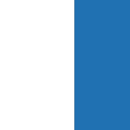
Monitores de
Monitores de 
Monitores de 
Titulador 
Célula de 
Eletrodos de Ions
Eletrodos de Ion
Eletrod