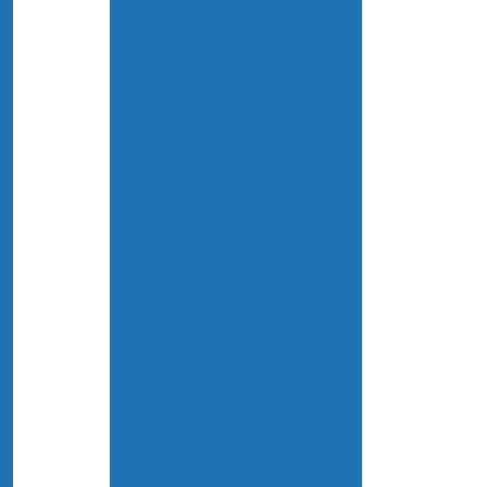
Calibração rastreável
Células de condutividade
Colorímetro para laboratório
Coluna de resina catiônica
Condutivimetro de bancada
Condutivímetro de bancada
preço
Condutivimetro para
laboratório
Cromatografo de processo
Eletrodo combinado de orp
Eletrodo combinado de ph
Eletrodo combinado de ph