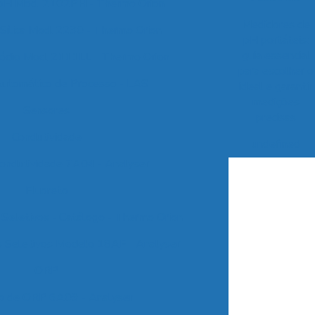
 pH Mod. 2102PH - Thermo Orion
Medidores de
Sílica Mod. 2230 - Thermo Orion
pH portáteis:
guia essencial
Sódio Mod. 2111LL - Thermo Orion
para escolher o
Automático de Processo - LAS
ideal e garantir
medições
Sensores
precisas
Condutividade
undefined
Condutividade 7A04 - Analyser
Fluoreto
 Seletivos - Catálogo - Thermo Orion
s Seletivos Modelo 18AF - Analyser
ORP
o de ORP 6A09 - Analyser