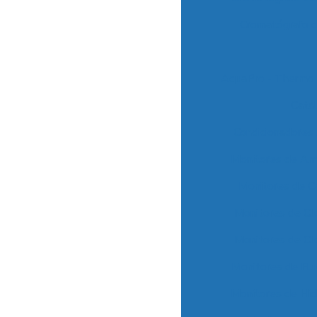
Cromatógrafo 
AquaPro - Thermo 
Catá
Condicionadores
Monitores de Am
Monitores de C
Monitores de C
Monitores de C
Monitores de Fl
Monitores de Hi