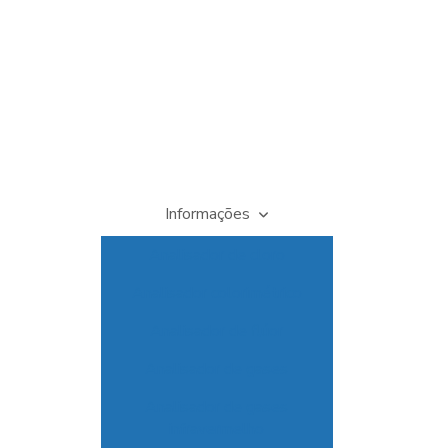
Informações
Analisador de cloro
Analisador colorimétrico
Analisador de flúor
Analisador de gases
Analisador de gases
infravermelho