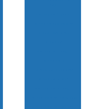
preço
Eletrodo de fluoreto
Eletrodo de ions seletivo
Eletrodo para nitrato
Eletrodo orp
Eletrodo orp preço
Eletrodo de ph
Eletrodo de ph comprar
Eletrodo de ph e orp
Eletrodo de ph preço
Eletrodo seletivo de amônia
Eletrodo seletivo de cloreto