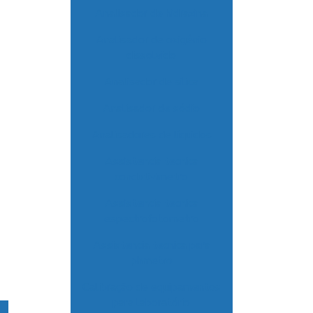
Analisador de hidrazina
Analisador de oxigênio
dissolvido
Analisador de sílica
Analisador de sódio
Analisadores de líquidos
Assistencia tecnica
condutivimetro
Assistencia tecnica
espectrofotometro
Assistencia tecnica para
phmetro
Calibração de equipamentos
para laboratório