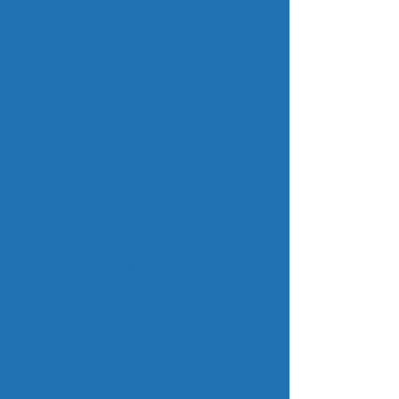
tros Modelo MP513 - Analyser
tros Modelo MP515A - Analyser
s Modelo STAR A212- Thermo Orion
 Modelo Star A2225 - Thermo Orion
tros Modelo SX713 - Analyser
os Versa STAR 20 - Thermo Orion
Espectrofotômetros
metro Modelo 850Mi - Analyser
tro Modelo AQ7000 - Thermo Orion
tro Modelo AQ8000 - Thermo Orion
otômetros de Chama