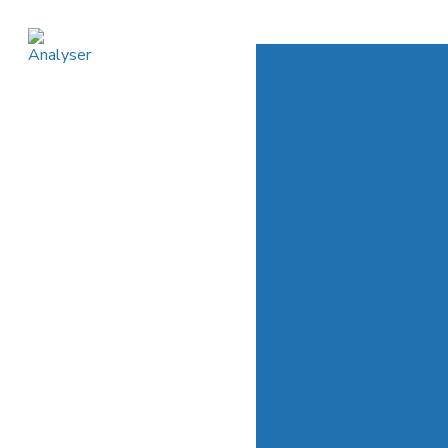
Balanças Anal
Colorímetros Cloro
Colorímet
Coloríme
Colorímetros Mul
Colorímetros Mul
Conduti
Condutivímet