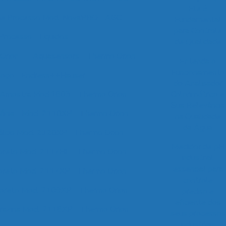
Ele é
de Processo Mod. NovaPRO - AGC
Fundamental
para Controle
Processo - Líquidos
de Qualidade
Orion
Aquasensors - Thermo Orion
Entenda o
Funcionamento
logo - Endress++Hauser
do Analisador
 Amostra Mod.1803 - Thermo Orion
Colorimétrico e
Sua Relevância
ônia - Mod. 2110XP - Thermo Orion
na Qualidade
da Água
álcio Mod. 2120XP - Thermo Orion
Medidor de pH
loreto Mod. 2117HL - Thermo Orion
industrial:
essencial para
loreto Mod. 2117XP - Thermo Orion
controle
uoreto Mod. 2109XP - Thermo Orion
preciso e
eficiente dos
drazina Mod. 2118XP - Thermo Orion
seus processos
industriais