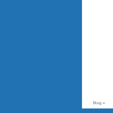
e Chama Modelo 910 - Analyser
e Chama Modelo 910M - Analyser
Medidores de OD
e OD Modelo MP516 - Analyser
de OD Modelo SX716 - Sanxin
e OD STAR A213 - Thermo Orion
e OD STAR A223 - Thermo Orion
e OD VSTAR 30 - Thermo Orion
Medidores pH/Ions
ONS MODELO 150MA – ANALYSER
ONS MODELO 550M – ANALYSER
Blog
H/Ions DUAL STAR - Thermo Orion