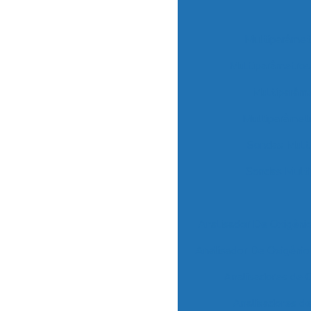
Multiparâme
Multiparâmetros
Multiparâm
Multiparâmetr
Sondas Multi
Sondas Multi
Analisador De Oxigêni
Analisador De Oxigênio
Analisadores de C
Analisadores d