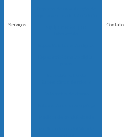
Empresa de manutenção de
equipamentos de laboratório
Serviços
Contato
Equipamentos para
laboratório
Espectrofotômetro digital
Espectrofotômetro digital
preço
Espectrômetro de
fluorescência de raios x
Fotometro de chama
Fotometro de chama preço
Medidor de condutividade
Medidor de condutividade
portátil