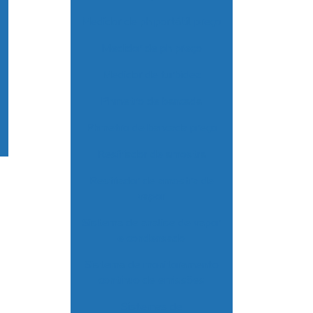
Medidor de ph portátil preço
Medidor de ph preço
Medidor de turbidez
Phmetro de bancada
Phmetro de bancada preço
Resfriador de amostra
Resfriador de amostra de
vapor
Sistema de analise de vapor
e condensado
Sistema de monitoramento
contínuo de emissões
Sistemas de