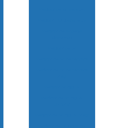
Medidor de íon seletivo
Medidor multiparametro
Medidor de oxigênio
dissolvido
Medidor de ph
Medidor de ph de bancada
Medidor de ph de bancada
preço
Medidor ph digital
Medidor de ph digital
comprar
Medidor de ph digital preço
Medidor de ph industrial