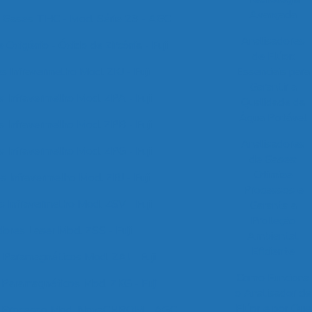
Avançada
e Gases THC - Mod. Série 23 - AGC
Analisadores
 Oxigênio - Óxido de Zircônia - Fuji
de Flúor:
s Infravermelho Mod. ZKJ - Fuji
Essenciais para
Garantir a
s Infravermelho Mod. ZPA - Fuji
Qualidade da
Água Potável
s Infravermelho Mod. ZPB - Fuji
Analisadores
s Infravermelho Mod. ZPG - Fuji
de Gases:
Otimize
s Infravermelho Mod. ZRJ - Fuji
Processos e
s Infravermelho Mod. ZSV - Fuji
Garanta a
Proteção
dores Laser Mod. ZSS - Fuji
Ambiental
Eficiente
 Paramagnéticos Mod. ZAJ - Fuji
Como Funciona
 Paramagnéticos Mod. ZKG - Fuji
o Analisador de
Flúor e por Que
e Processo Mod. NovaCHROM - AGC