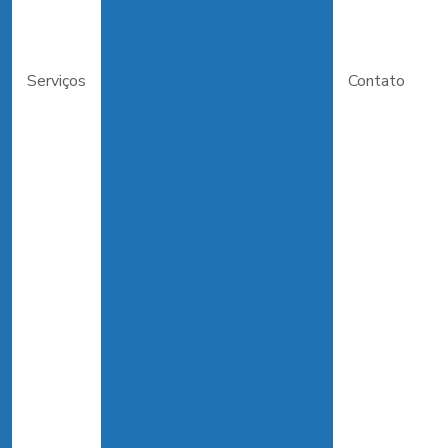
Empresa de manutenção de
equipamentos de laboratório
Serviços
Contato
Equipamentos para
laboratório
Espectrofotômetro digital
Espectrofotômetro digital
preço
Espectrômetro de
fluorescência de raios x
Fotometro de chama
Fotometro de chama preço
Medidor de condutividade
Medidor de condutividade
portátil