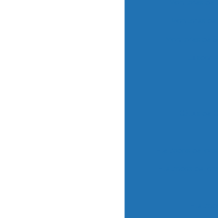
Monitores de
Monitores de 
Monitores de 
Titulador 
Célula de 
Eletrodos de Ions
Eletrodos de Ion
Eletrod