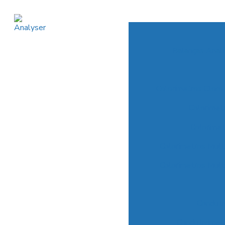
Balanças Anal
Colorímetros Cloro
Colorímet
Coloríme
Colorímetros Mul
Colorímetros Mul
Conduti
Condutivímet