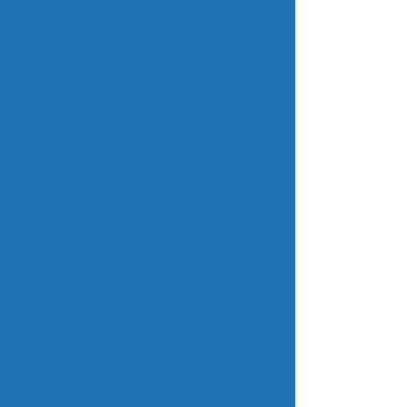
tros Modelo MP513 - Analyser
tros Modelo MP515A - Analyser
s Modelo STAR A212- Thermo Orion
 Modelo Star A2225 - Thermo Orion
tros Modelo SX713 - Analyser
os Versa STAR 20 - Thermo Orion
Espectrofotômetros
metro Modelo 850Mi - Analyser
tro Modelo AQ7000 - Thermo Orion
tro Modelo AQ8000 - Thermo Orion
otômetros de Chama