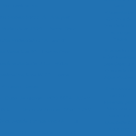
Multiparâmetros
Seus
Processos de
tros Modelo MP551A - Analyser
Controle de
Qualidade com
 Modelo Star A329 - Thermo Orion
Tecnologia
Precisa
etros Modelo SX751A - Sanxin
Analisador de
os Versa Star 90 - Thermo Orion
Flúor: Essencial
parâmetros Série U-50 - Horiba
para Garantir a
Qualidade da
parâmetros Série W-20 - Horiba
Água Potável
Processo - Gases
Analisadores
de Cloro:
o - Oxido De Zirconia - MOD. 8864 - ADEV
Essencial para
Monitorar e
 IN SITU - Oxido De Zirconia - 6801 ADEV
Garantir a
ondutividade Térmica Mod.ZAF - Fuji
Qualidade da
Água com
e Gases TCD - Mod. Série 50 - AGC
Tecnologia