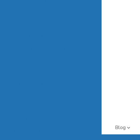
e Chama Modelo 910 - Analyser
e Chama Modelo 910M - Analyser
Medidores de OD
e OD Modelo MP516 - Analyser
de OD Modelo SX716 - Sanxin
e OD STAR A213 - Thermo Orion
e OD STAR A223 - Thermo Orion
e OD VSTAR 30 - Thermo Orion
Medidores pH/Ions
ONS MODELO 150MA – ANALYSER
ONS MODELO 550M – ANALYSER
Blog
H/Ions DUAL STAR - Thermo Orion