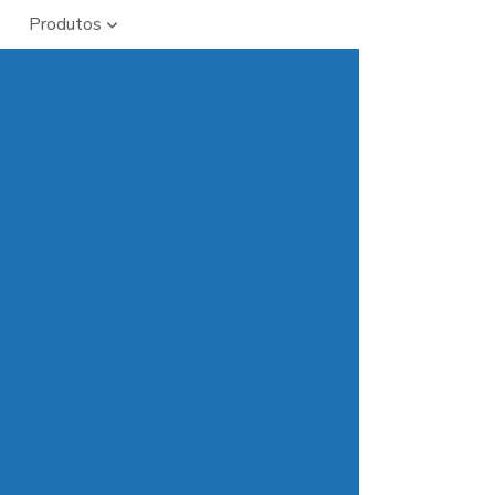
Produtos
Balanças
íticas Modelo AUY220 - Shimadzu
Colorímetros
 Livre e Total AQ3070 - Thermo Orion
ros Modelo 500Cl - Analyser
tros Modelo 500F - Analyser
tiparâmetros AQ3700 - Thermo Orion
tiparâmetros AQ4000 - Thermo Orion
Condutivímetros
vímetro 650MA - Analyser
ros Modelo DDS-11C - Analyser