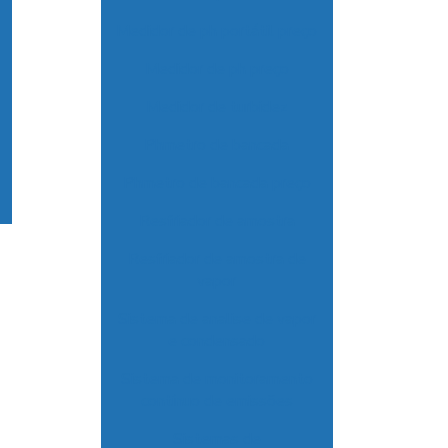
Medidor de ph portátil preço
Medidor de ph preço
Medidor de turbidez
Phmetro de bancada
Phmetro de bancada preço
Resfriador de amostra
Resfriador de amostra de
vapor
Sistema de analise de vapor
e condensado
Sistema de monitoramento
contínuo de emissões
Sistemas de