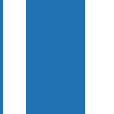
Calibração rastreável
Células de condutividade
Colorímetro para laboratório
Coluna de resina catiônica
Condutivimetro de bancada
Condutivímetro de bancada
preço
Condutivimetro para
laboratório
Cromatografo de processo
Eletrodo combinado de orp
Eletrodo combinado de ph
Eletrodo combinado de ph