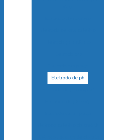
preço
Eletrodo de fluoreto
Eletrodo de ions seletivo
Eletrodo para nitrato
Eletrodo orp
Eletrodo orp preço
Eletrodo de ph
Eletrodo de ph comprar
Eletrodo de ph e orp
Eletrodo de ph preço
Eletrodo seletivo de amônia
Eletrodo seletivo de cloreto