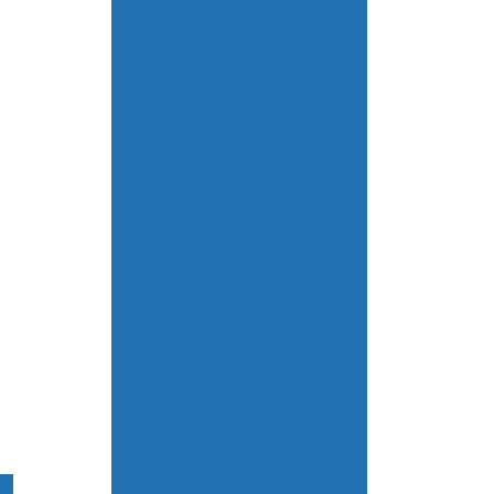
Analisador de hidrazina
Analisador de oxigênio
dissolvido
Analisador de sílica
Analisador de sódio
Analisadores de líquidos
Assistencia tecnica
condutivimetro
Assistencia tecnica
espectrofotometro
Assistencia tecnica para
phmetro
Calibração de equipamentos
para laboratório