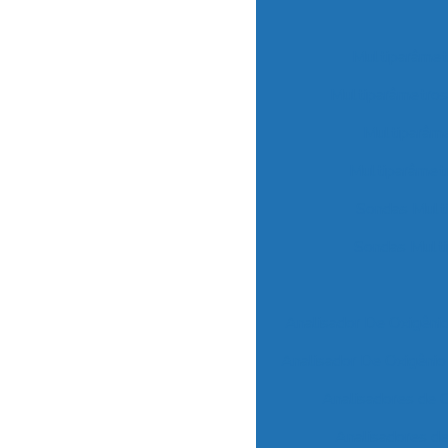
Multiparâme
Multiparâmetros
Multiparâm
Multiparâmetr
Sondas Multi
Sondas Multi
Analisador De Oxigêni
Analisador De Oxigênio
Analisadores de C
Analisadores d