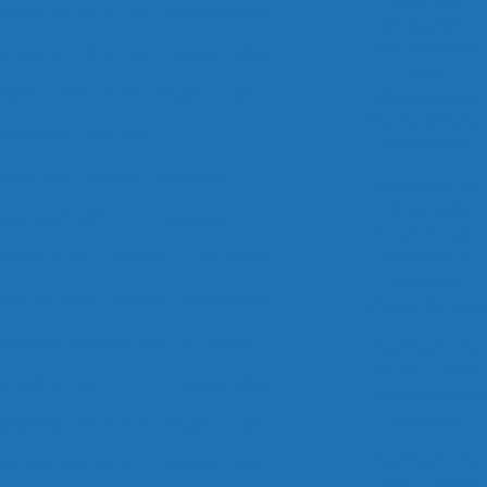
Analisador
H/Ions STAR A214 - Thermo Orion
Colorimétrico:
Guia Completo
H/Ions STAR A324 - Thermo Orion
para
pH/Ions VSTAR 40 - Thermo Orion
Compreender
Funcionalidades
Medidores pH/ORP
e Benefícios
de pH ORP 200MA - Analyser
Analisador de
Cloro: Guia
e pH ORP MP512A - Analyser
Completo para
Monitorar e
RP MODELO 250MA – ANALYSER
Garantir a
ORP MODELO 350M – ANALYSER
Pureza da Água
 pH/ORP Modelo SX711 - Sanxin
Analisador de
Cloro: O Guia
H/ORP STAR A211 - Thermo Orion
Completo para
Iniciantes
H/ORP STAR A221 - Thermo Orion
Analisador de
pH/ORP VSTAR 10 - Thermo Orion
Cores: Otimize