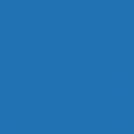
Avançada
e Gases THC - Mod. Série 23 - AGC
Analisadores
 Oxigênio - Óxido de Zircônia - Fuji
de Flúor:
s Infravermelho Mod. ZKJ - Fuji
Essenciais para
Garantir a
s Infravermelho Mod. ZPA - Fuji
Qualidade da
Água Potável
s Infravermelho Mod. ZPB - Fuji
Analisadores
s Infravermelho Mod. ZPG - Fuji
de Gases:
Otimize
s Infravermelho Mod. ZRJ - Fuji
Processos e
s Infravermelho Mod. ZSV - Fuji
Garanta a
Proteção
dores Laser Mod. ZSS - Fuji
Ambiental
Eficiente
 Paramagnéticos Mod. ZAJ - Fuji
Como Funciona
 Paramagnéticos Mod. ZKG - Fuji
o Analisador de
Flúor e por Que
e Processo Mod. NovaCHROM - AGC