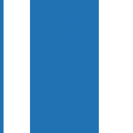
Medidor de íon seletivo
Medidor multiparametro
Medidor de oxigênio
dissolvido
Medidor de ph
Medidor de ph de bancada
Medidor de ph de bancada
preço
Medidor ph digital
Medidor de ph digital
comprar
Medidor de ph digital preço
Medidor de ph industrial