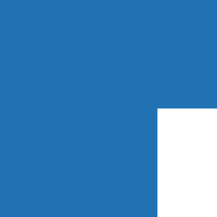
 pH Mod. 2102PH - Thermo Orion
Medidores de
Sílica Mod. 2230 - Thermo Orion
pH portáteis:
guia essencial
Sódio Mod. 2111LL - Thermo Orion
para escolher o
Automático de Processo - LAS
ideal e garantir
medições
Sensores
precisas
Condutividade
undefined
Condutividade 7A04 - Analyser
Fluoreto
 Seletivos - Catálogo - Thermo Orion
s Seletivos Modelo 18AF - Analyser
ORP
o de ORP 6A09 - Analyser