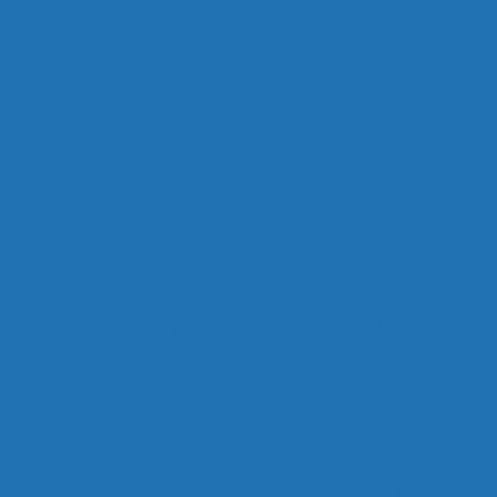
Ele é
de Processo Mod. NovaPRO - AGC
Fundamental
para Controle
Processo - Líquidos
de Qualidade
Orion
Aquasensors - Thermo Orion
Entenda o
Funcionamento
logo - Endress++Hauser
do Analisador
 Amostra Mod.1803 - Thermo Orion
Colorimétrico e
Sua Relevância
ônia - Mod. 2110XP - Thermo Orion
na Qualidade
da Água
álcio Mod. 2120XP - Thermo Orion
Medidor de pH
loreto Mod. 2117HL - Thermo Orion
industrial:
essencial para
loreto Mod. 2117XP - Thermo Orion
controle
uoreto Mod. 2109XP - Thermo Orion
preciso e
eficiente dos
drazina Mod. 2118XP - Thermo Orion
seus processos
industriais