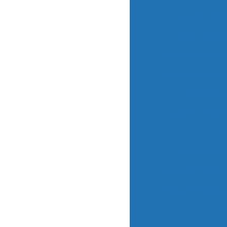
Condutivíme
Condutivíme
Condutivímetro
Condutivímetros
Condutivíme
Condutivímetr
Espectrofotô
Espectrofotôme
Espectrofotôme
F