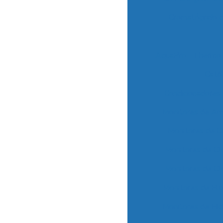
Cromatógrafo 
AquaPro - Thermo 
Catá
Condicionadores
Monitores de Am
Monitores de C
Monitores de C
Monitores de C
Monitores de Fl
Monitores de Hi