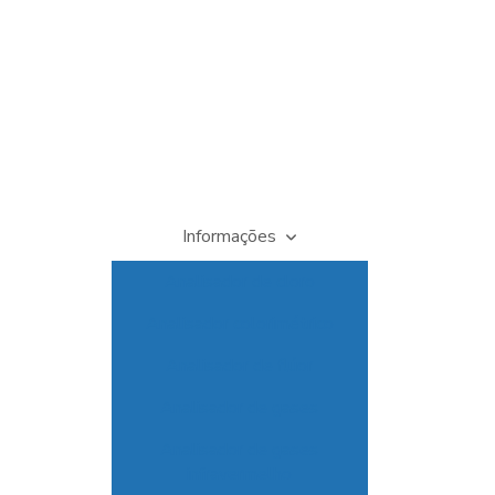
Informações
Analisador de cloro
Analisador colorimétrico
Analisador de flúor
Analisador de gases
Analisador de gases
infravermelho