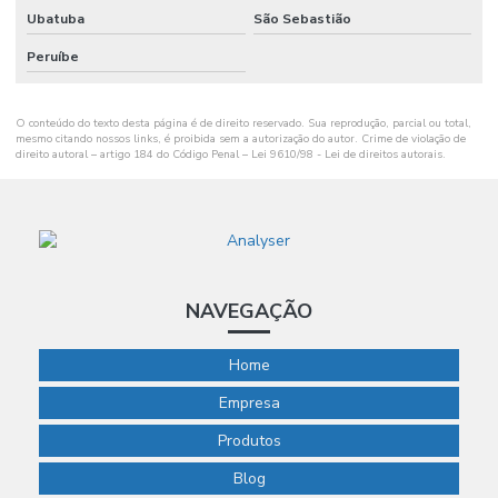
Ubatuba
São Sebastião
Peruíbe
O conteúdo do texto desta página é de direito reservado. Sua reprodução, parcial ou total,
mesmo citando nossos links, é proibida sem a autorização do autor. Crime de violação de
direito autoral – artigo 184 do Código Penal –
Lei 9610/98 - Lei de direitos autorais
.
NAVEGAÇÃO
Home
Empresa
Produtos
Blog