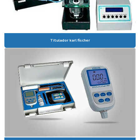
Equipamentos para laboratório
Espectrofotômetro digital
Espectrofotômetro digital preço
Titulador karl fischer
Espectrômetro de fluorescência de raios x
Fotometro de chama
Fotometro de chama preço
Medidor de condutividade
Medidor de condutividade portátil
Medidor de íon seletivo
Medidor multiparametro
Medidor de oxigênio dissolvido
Medidor de ph