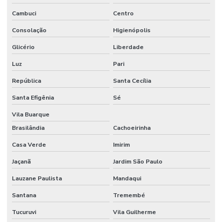
Turbidimetro de processo
Cambuci
Centro
Consolação
Higienópolis
Glicério
Liberdade
Luz
Pari
República
Santa Cecília
Santa Efigênia
Sé
Vila Buarque
Brasilândia
Cachoeirinha
Casa Verde
Imirim
Jaçanã
Jardim São Paulo
Lauzane Paulista
Mandaqui
Santana
Tremembé
Tucuruvi
Vila Guilherme