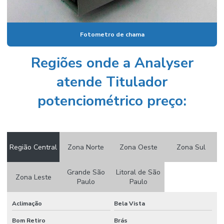
Resfriador de amostra de vapor
Sistema de analise de vapor e condensado
Fotometro de chama
Sistema de monitoramento contínuo de emissões
Regiões onde a Analyser
Sistemas de condicionamento de amostra
atende Titulador
Solução padrão de condutividade
potenciométrico preço:
Solução padrão de fluoreto
Solução tampão de ph
Solução tampão ph comprar
Região Central
Zona Norte
Zona Oeste
Zona Sul
Titulador karl fischer
Grande São
Litoral de São
Zona Leste
Titulador potenciométrico
Paulo
Paulo
Titulador potenciométrico preço
Aclimação
Bela Vista
Turbidimetro portátil
Bom Retiro
Brás