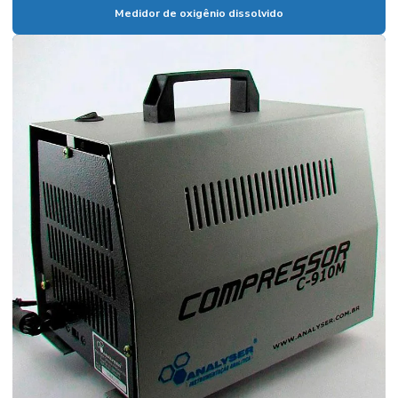
Medidor de oxigênio dissolvido
Medidor de ph de bancada
Medidor de ph de bancada preço
Medidor ph digital
Medidor de ph digital comprar
Medidor de ph digital preço
Medidor de ph industrial
Medidor de ph portátil preço
Medidor de ph preço
Medidor de turbidez
Phmetro de bancada
Phmetro de bancada preço
Resfriador de amostra