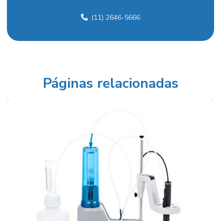
Assistencia tecnica para phmetro
(11) 2646-5666
Calibração de equipamentos para laboratório
Calibração rastreável
Células de condutividade
Colorímetro para laboratório
Páginas relacionadas
Coluna de resina catiônica
Condutivimetro de bancada
Condutivímetro de bancada preço
Condutivimetro para laboratório
Cromatografo de processo
Eletrodo combinado de orp
Eletrodo combinado de ph
Eletrodo combinado de ph preço