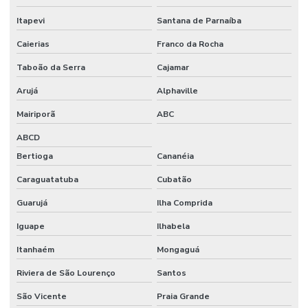
Itapevi
Santana de Parnaíba
Caierias
Franco da Rocha
Taboão da Serra
Cajamar
Arujá
Alphaville
Mairiporã
ABC
ABCD
Bertioga
Cananéia
Caraguatatuba
Cubatão
Guarujá
Ilha Comprida
Iguape
Ilhabela
Itanhaém
Mongaguá
Riviera de São Lourenço
Santos
São Vicente
Praia Grande