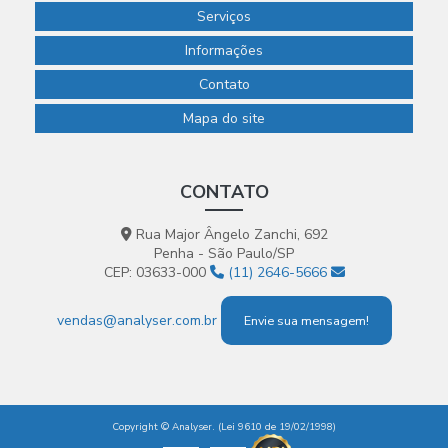
Serviços
Informações
Contato
Mapa do site
CONTATO
Rua Major Ângelo Zanchi, 692
Penha - São Paulo/SP
CEP: 03633-000
(11) 2646-5666
vendas@analyser.com.br
Envie sua mensagem!
Copyright © Analyser. (Lei 9610 de 19/02/1998)