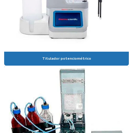
Eletrodo de fluoreto
Eletrodo de ions seletivo
Eletrodo para nitrato
Eletrodo orp
Eletrodo orp preço
Titulador potenciométrico
Eletrodo de ph
Eletrodo de ph comprar
Eletrodo de ph e orp
Eletrodo de ph preço
Eletrodo seletivo de amônia
Eletrodo seletivo de cloreto
Empresa de manutenção de equipamentos de laboratório