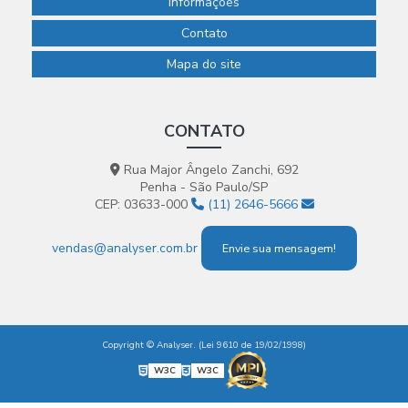
Informações
Contato
Mapa do site
CONTATO
Rua Major Ângelo Zanchi, 692
Penha - São Paulo/SP
CEP: 03633-000
(11) 2646-5666
vendas@analyser.com.br
Envie sua mensagem!
Copyright © Analyser. (Lei 9610 de 19/02/1998)
W3C
W3C