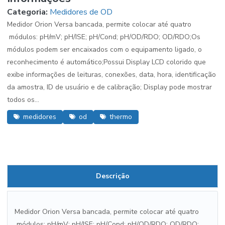
Categoria:
Medidores de OD
Medidor Orion Versa bancada, permite colocar até quatro
módulos: pH/mV; pH/ISE; pH/Cond; pH/OD/RDO; OD/RDO;Os
módulos podem ser encaixados com o equipamento ligado, o
reconhecimento é automático;Possui Display LCD colorido que
exibe informações de leituras, conexões, data, hora, identificação
da amostra, ID de usuário e de calibração; Display pode mostrar
todos os...
medidores
od
thermo
Descrição
Medidor Orion Versa bancada, permite colocar até quatro
módulos: pH/mV; pH/ISE; pH/Cond; pH/OD/RDO; OD/RDO;