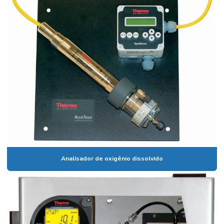
Eletrodo seletivo de amônia
Eletrodo seletivo de cloreto
Empresa de manutenção de equipamentos de laboratório
Equipamentos para laboratório
Espectrofotômetro digital
Espectrofotômetro digital preço
Espectrômetro de fluorescência de raios x
Fotometro de chama
Analisador de oxigênio dissolvido
Fotometro de chama preço
Medidor de condutividade
Medidor de condutividade portátil
Medidor de íon seletivo