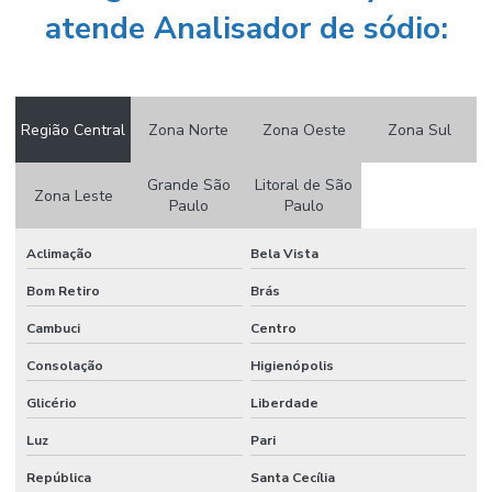
Titulador potenciométrico
atende Analisador de sódio:
Titulador potenciométrico preço
Turbidimetro portátil
Região Central
Zona Norte
Zona Oeste
Zona Sul
Turbidimetro de processo
Grande São
Litoral de São
Zona Leste
Paulo
Paulo
Aclimação
Bela Vista
Bom Retiro
Brás
Cambuci
Centro
Consolação
Higienópolis
Glicério
Liberdade
Luz
Pari
República
Santa Cecília