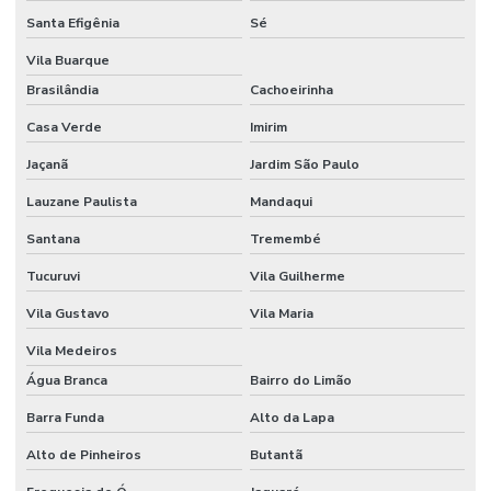
Santa Efigênia
Sé
Vila Buarque
Brasilândia
Cachoeirinha
Casa Verde
Imirim
Jaçanã
Jardim São Paulo
Lauzane Paulista
Mandaqui
Santana
Tremembé
Tucuruvi
Vila Guilherme
Vila Gustavo
Vila Maria
Vila Medeiros
Água Branca
Bairro do Limão
Barra Funda
Alto da Lapa
Alto de Pinheiros
Butantã