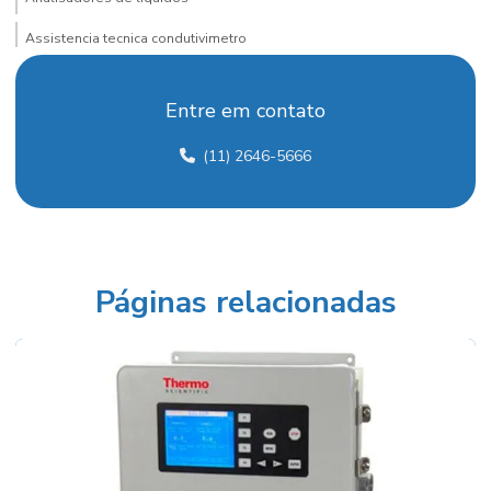
Assistencia tecnica condutivimetro
Assistencia tecnica espectrofotometro
Entre em contato
Assistencia tecnica para phmetro
(11) 2646-5666
Calibração de equipamentos para laboratório
Calibração rastreável
Células de condutividade
Colorímetro para laboratório
Páginas relacionadas
Coluna de resina catiônica
Condutivimetro de bancada
Condutivímetro de bancada preço
Condutivimetro para laboratório
Cromatografo de processo