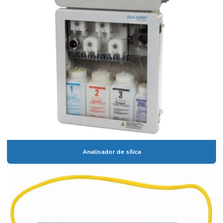
Eletrodo combinado de orp
Eletrodo combinado de ph
Eletrodo combinado de ph preço
Eletrodo de fluoreto
Eletrodo de ions seletivo
Eletrodo para nitrato
Eletrodo orp
Eletrodo orp preço
Analisador de sílica
Eletrodo de ph
Eletrodo de ph comprar
Eletrodo de ph e orp
Eletrodo de ph preço