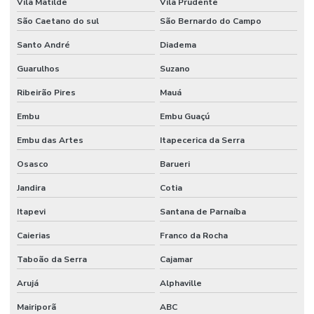
Vila Matilde
Vila Prudente
São Caetano do sul
São Bernardo do Campo
Santo André
Diadema
Guarulhos
Suzano
Ribeirão Pires
Mauá
Embu
Embu Guaçú
Embu das Artes
Itapecerica da Serra
Osasco
Barueri
Jandira
Cotia
Itapevi
Santana de Parnaíba
Caierias
Franco da Rocha
Taboão da Serra
Cajamar
Arujá
Alphaville
Mairiporã
ABC