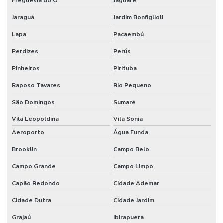
Freguesia do Ó
Jaguaré
Jaraguá
Jardim Bonfiglioli
Lapa
Pacaembú
Perdizes
Perús
Pinheiros
Pirituba
Raposo Tavares
Rio Pequeno
São Domingos
Sumaré
Vila Leopoldina
Vila Sonia
Aeroporto
Água Funda
Brooklin
Campo Belo
Campo Grande
Campo Limpo
Capão Redondo
Cidade Ademar
Cidade Dutra
Cidade Jardim
Grajaú
Ibirapuera