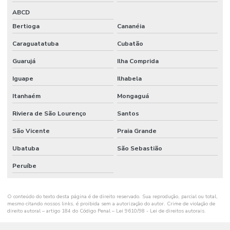
ABCD
Bertioga
Cananéia
Caraguatatuba
Cubatão
Guarujá
Ilha Comprida
Iguape
Ilhabela
Itanhaém
Mongaguá
Riviera de São Lourenço
Santos
São Vicente
Praia Grande
Ubatuba
São Sebastião
Peruíbe
O conteúdo do texto desta página é de direito reservado. Sua reprodução, parcial ou total,
mesmo citando nossos links, é proibida sem a autorização do autor. Crime de violação de
direito autoral – artigo 184 do Código Penal –
Lei 9610/98 - Lei de direitos autorais
.