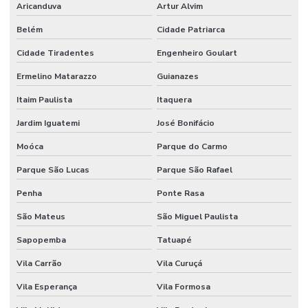
Aricanduva
Artur Alvim
Belém
Cidade Patriarca
Cidade Tiradentes
Engenheiro Goulart
Ermelino Matarazzo
Guianazes
Itaim Paulista
Itaquera
Jardim Iguatemi
José Bonifácio
Moóca
Parque do Carmo
Parque São Lucas
Parque São Rafael
Penha
Ponte Rasa
São Mateus
São Miguel Paulista
Sapopemba
Tatuapé
Vila Carrão
Vila Curuçá
Vila Esperança
Vila Formosa