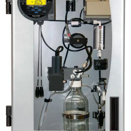
Medidor multiparametro
Medidor de oxigênio dissolvido
Medidor de ph
Medidor de ph de bancada
Medidor de ph de bancada preço
Medidor ph digital
Medidor de ph digital comprar
Medidor de ph digital preço
Medidor de ph industrial
Medidor de ph portátil preço
Medidor de ph preço
Medidor de turbidez